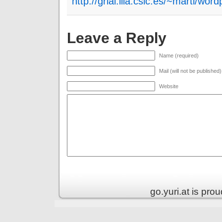
http://grial.iiia.csic.es/~marti/word
Leave a Reply
Name (required)
Mail (will not be published
Website
go.yuri.at is pr