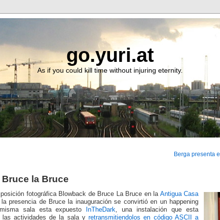
go.yuri.at
As if you could kill time without injuring eternity.
Berga presenta e
 Bruce la Bruce
xposición fotográfica Blowback de Bruce La Bruce en la
Antigua Casa
la presencia de Bruce la inauguración se convirtió en un happening
a misma sala esta expuesto
InTheDark
, una instalación que esta
o las actividades de la sala y
retransmitiendolos en código ASCII a