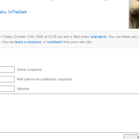
iku
,
InTheDark
 Friday, October 17th, 2008 at 12:26 pm and is filed under
artprojects
. You can follow any 
. You can
leave a response
, or
trackback
from your own site.
Name (required)
Mail (will not be published) (required)
Website