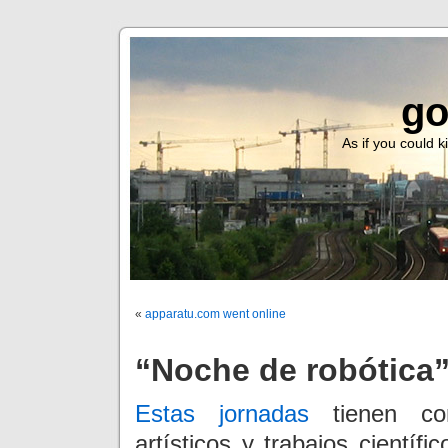
go
As if you could ki
«
apparatu.com went online
“Noche de robótica”
Estas jornadas
tienen com
artísticos y trabajos científ