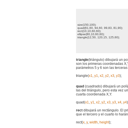
size(150,100);
quad(61,60, 94,60, 99,83, 81,90);
rect(10,10,60,60);
ellipse(80,10,60,60);
triangle(12,50, 120,15, 125,60);
triangle
(triángulo) dibujará un p
son los primeras coordenadas X,
parámetros 5 y 6 son las tercera
triangle(
x1
,
y1
,
x2
,
y2
,
x3
,
y3
);
quad
(cuadrado) dibujará un polí
las del triángulo, pero esta vez 
cuarta coordenada X,Y.
quad(
x1
,
y1
,
x2
,
y2
,
x3
,
y3
,
x4
,
y4
)
rect
dibujará un rectángulo. El p
que el tercero y el cuarto lo harán
rect(
x
,
y
,
width
,
height
);