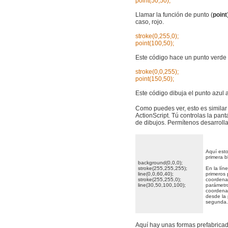
point(50,50);
Llamar la función de punto (
point
caso, rojo.
stroke(0,255,0);
point(100,50);
Este código hace un punto verde 
stroke(0,0,255);
point(150,50);
Este código dibuja el punto azul 
Como puedes ver, esto es similar
ActionScript. Tú controlas la pan
de dibujos. Permítenos desarroll
Aquí esto
primera b
background(0,0,0);
stroke(255,255,255);
En la lín
line(0,0,60,40);
primeros 
stroke(255,255,0);
coordenad
line(30,50,100,100);
parámetr
coordenad
desde la 
segunda.
Aquí hay unas formas prefabricad