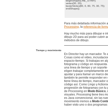
beginShape(LINE_STRIP);
vertex(30, 20);
bezierVertex(80, 0, 80, 75, 30, 75);
endShape();
Para más detallada información a
Processing
, la
referencia de for
Hay mucho más para dibujar e inte
dibujo 2D para así poder cubrir a
métodos de dibujo.
Tiempo y movimiento
En Director hay un marcador. Te 
Cosas como el vídeo, incrustaci
espacio-tiempo. Si trabajas en a
fotograma y código en respuesta
una linea de tiempo y un soporte
eligen trabajar completamente e
ajustar y para llamar un marco de 
también te permite responder en
tiene línea de tiempo, marcador 
código así. Como Lingo y Actions
progresión de fotogramas con tu p
de Processing en
Modo Básico
,
visuales. Processing tiene tres 
es Java convencional, sin las ru
movimiento iremos a
Modo Conti
haber visto uno o dos programas