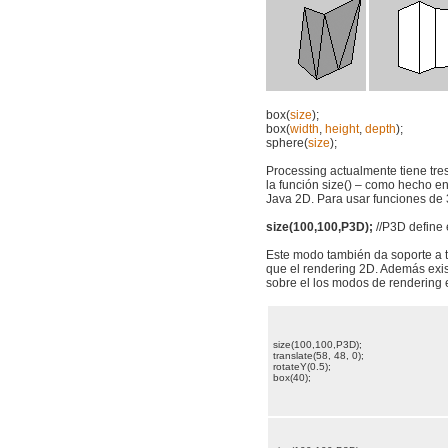
box(
size
);
box(
width
,
height
,
depth
);
sphere(
size
);
Processing actualmente tiene tre
la función size() – como hecho e
Java 2D. Para usar funciones de 3
size(100,100,P3D);
//P3D define
Este modo también da soporte a 
que el rendering 2D. Además exi
sobre el los modos de rendering
size(100,100,P3D);
translate(58, 48, 0);
rotateY(0.5);
box(40);