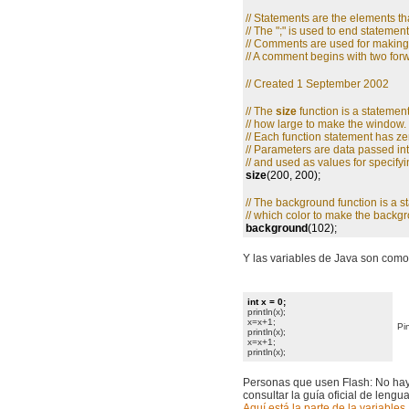
// Statements are the elements t
// The ";" is used to end statement
// Comments are used for making
// A comment begins with two forwa
// Created 1 September 2002
// The
size
function is a statement
// how large to make the window.
// Each function statement has z
// Parameters are data passed in
// and used as values for specify
size
(200, 200);
// The background function is a s
// which color to make the backg
background
(102);
Y las variables de Java son como
int x = 0;
println(x);
x=x+1;
Pi
println(x);
x=x+1;
println(x);
Personas que usen Flash: No hay
consultar la guía oficial de lengu
Aquí está la parte de la variables
.