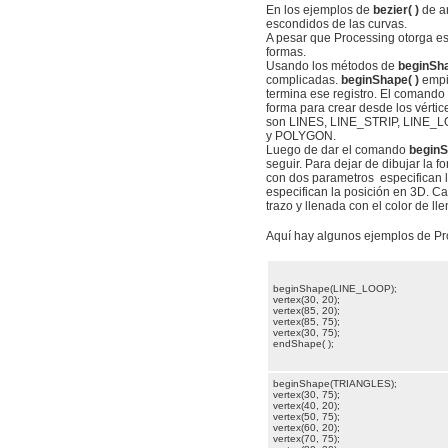
En los ejemplos de
bezier( )
de ar
escondidos de las curvas.
A pesar que Processing otorga esto
formas.
Usando los métodos de
beginSha
complicadas.
beginShape( )
empie
termina ese registro. El comando
forma para crear desde los vérti
son LINES, LINE_STRIP, LINE
y POLYGON.
Luego de dar el comando
beginS
seguir. Para dejar de dibujar la 
con dos parametros especifican 
especifican la posición en 3D. C
trazo y llenada con el color de l
Aquí hay algunos ejemplos de Pr
beginShape(LINE_LOOP);
vertex(30, 20);
vertex(85, 20);
vertex(85, 75);
vertex(30, 75);
endShape( );
beginShape(TRIANGLES);
vertex(30, 75);
vertex(40, 20);
vertex(50, 75);
vertex(60, 20);
vertex(70, 75);