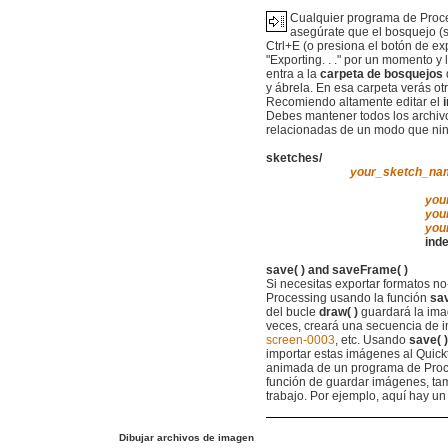
Cualquier programa de Proce
asegúrate que el bosquejo (
Ctrl+E (o presiona el botón de e
"Exporting. . ." por un momento y
entra a la
carpeta de bosquejos
y ábrela. En esa carpeta verás o
Recomiendo altamente editar el
Debes mantener todos los archivo
relacionadas de un modo que nin
sketches/
your_sketch_na
apple
you
you
you
ind
save( ) and saveFrame( )
Si necesitas exportar formatos no-
Processing usando la función
sa
del bucle
draw( )
guardará la imag
veces, creará una secuencia de 
screen-0003
, etc. Usando
save( )
importar estas imágenes al Quic
animada de un programa de Proce
función de guardar imágenes, tam
trabajo. Por ejemplo, aquí hay 
Dibujar archivos de imagen