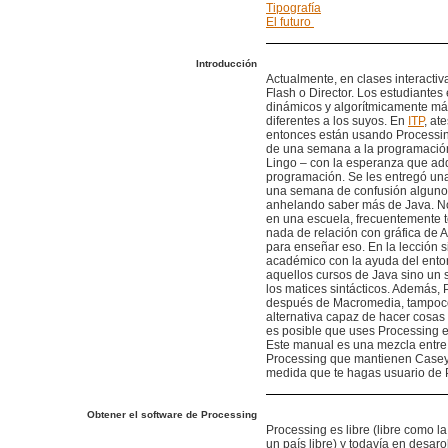
Tipografía
El futuro
Introducción
Actualmente, en clases interactiv
Flash o Director. Los estudiante
dinámicos y algorítmicamente más
diferentes a los suyos. En
ITP
, at
entonces están usando Processing
de una semana a la programación 
Lingo – con la esperanza que adq
programación. Se les entregó una
una semana de confusión algunos
anhelando saber más de Java. N
en una escuela, frecuentemente t
nada de relación con gráfica de 
para enseñar eso. En la lección 
académico con la ayuda del ento
aquellos cursos de Java sino un 
los matices sintácticos. Además,
después de Macromedia, tampoco 
alternativa capaz de hacer cosas 
es posible que uses Processing en
Este manual es una mezcla entre 
Processing que mantienen Casey R
medida que te hagas usuario de 
Obtener el software de Processing
Processing es libre (libre como la
un país libre) y todavía en desar