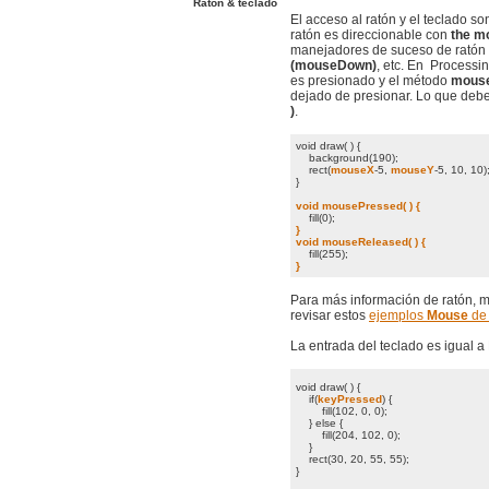
Ratón & teclado
El acceso al ratón y el teclado so
ratón es direccionable con
the m
manejadores de suceso de rató
(mouseDown)
, etc. En Processin
es presionado y el método
mouse
dejado de presionar. Lo que debe
)
.
void draw( ) {
background(190);
rect(
mouseX
-5,
mouseY
-5, 10, 10)
}
void mousePressed( ) {
fill(0);
}
void mouseReleased( ) {
fill(255);
}
Para más información de ratón, m
revisar estos
ejemplos
Mouse
de 
La entrada del teclado es igual a 
void draw( ) {
if(
keyPressed
) {
fill(102, 0, 0);
} else {
fill(204, 102, 0);
}
rect(30, 20, 55, 55);
}