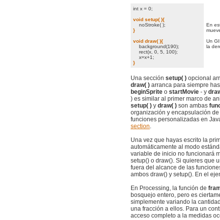
int x = 0;
void setup( ){
noStroke( );
En es
}
mueve
void draw( ){
Un GI
background(190);
la de
rect(x, 0, 5, 100);
x=x+1;
}
Una sección
setup( )
opcional ar
draw( )
arranca para siempre has
beginSprite
o
startMovie
- y
draw
) es similar al primer marco de a
setup( )
y
draw( )
son ambas
fun
organización y encapsulación de 
funciones personalizadas en Java,
section
.
Una vez que hayas escrito la pr
automáticamente al modo estándar
variable de inicio no funcionará
setup() o draw(). Si quieres que 
fuera del alcance de las funcione
ambos draw() y setup(). En el ejem
En Processing, la función de
fra
bosquejo entero, pero es ciertam
simplemente variando la cantida
una fracción a ellos. Para un con
acceso completo a la medidas occ