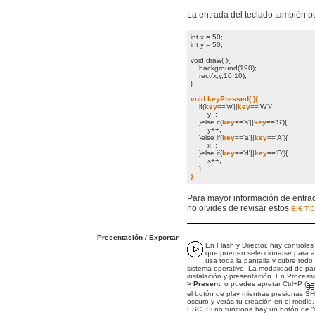
La entrada del teclado también p
int x = 50;
int y = 50;
void draw( ){
background(190);
rect(x,y,10,10);
}
void keyPressed( ){
if(
key
=='w'||
key
=='W'){
y--;
}else if(
key
=='s'||
key
=='S'){
y++;
}else if(
key
=='a'||
key
=='A'){
x--;
}else if(
key
=='d'||
key
=='D'){
x++;
}
}
Para mayor información de entrad
no olvides de revisar estos
ejemp
Presentación / Exportar
En Flash y Director, hay controle
que pueden seleccionarse para a
usa toda la pantalla y cubre tod
sistema operativo. La modalidad de pan
instalación y presentación. En Proces
> Present
, o puedes apretar Ctrl+P (
el botón de play mientras presionas SHI
oscuro y verás tu creación en el medio.
ESC. Si no funciona hay un botón de “de