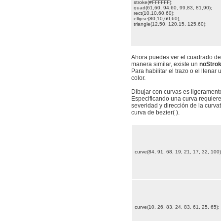
stroke(#FFFFFF);
quad(61,60, 94,60, 99,83, 81,90);
rect(10,10,60,60);
ellipse(80,10,60,60);
triangle(12,50, 120,15, 125,60);
Ahora puedes ver el cuadrado deb
manera similar, existe un
noStro
Para habilitar el trazo o el llena
color.
Dibujar con curvas es ligerament
Especificando una curva requiere 
severidad y dirección de la curva
curva de bezier( ).
curve(84, 91, 68, 19, 21, 17, 32, 100)
curve(10, 26, 83, 24, 83, 61, 25, 65);