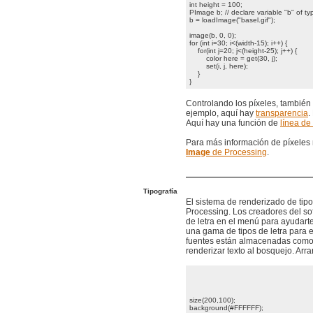
int height = 100;
PImage b; // declare variable "b" of 
b = loadImage("basel.gif");
image(b, 0, 0);
for (int i=30; i<(width-15); i++) {
for(int j=20; j<(height-25); j++) {
color here = get(30, j);
set(i, j, here);
}
}
Controlando los píxeles, también
ejemplo, aquí hay
transparencia
.
Aquí hay una función de
línea de
Para más información de píxeles 
Image
de Processing
.
Tipografía
El sistema de renderizado de tipo
Processing. Los creadores del sof
de letra en el menú para ayudar
una gama de tipos de letra para 
fuentes están almacenadas como 
renderizar texto al bosquejo. Arr
size(200,100);
background(#FFFFFF);