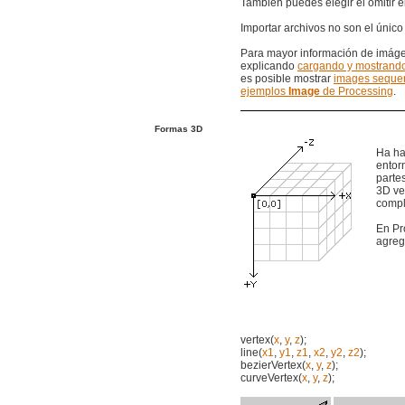
También puedes elegir el omitir e
Importar archivos no son el únic
Para mayor información de imágen
explicando
cargando y mostrand
es posible mostrar
images sequen
ejemplos
Image
de Processing
.
Formas 3D
Ha ha
entor
partes
3D ve
compl
En Pr
agreg
vertex(
x
,
y
,
z
);
line(
x1
,
y1
,
z1
,
x2
,
y2
,
z2
);
bezierVertex(
x
,
y
,
z
);
curveVertex(
x
,
y
,
z
);