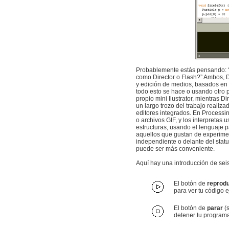
Probablemente estás pensando: “J
como Director o Flash?” Ambos, Di
y edición de medios, basados en
todo esto se hace o usando otro 
propio mini Ilustrator, mientras 
un largo trozo del trabajo reali
editores integrados. En Processing
o archivos GIF, y los interpretas
estructuras, usando el lenguaje p
aquellos que gustan de experime
independiente o delante del stat
puede ser más conveniente.
Aquí hay una introducción de sei
El botón de
reprodu
para ver tu código
El botón de
parar
(s
detener tu programa