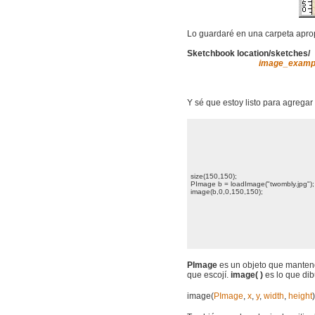
Lo guardaré en una carpeta apro
Sketchbook location
/sketches/
image_examp
data
Y sé que estoy listo para agregar 
size(150,150);
PImage b = loadImage("twombly.jpg");
image(b,0,0,150,150);
PImage
es un objeto que mantend
que escojí.
image( )
es lo que dib
image(
PImage
,
x
,
y
,
width
,
height
)