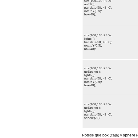
size(100,100,P3D);
noFill( );
translate(58, 48, 0);
rotateY(0.5);
box(40);
size(100,100,P3D);
lights( );
translate(58, 48, 0);
rotateY(0.5);
box(40);
size(100,100,P3D);
noStroke( );
lights( );
translate(58, 48, 0);
rotateY(0.5);
box(40);
size(100,100,P3D);
noStroke( );
lights( );
translate(58, 48, 0);
sphere(28);
Nótese que
box
(caja) y
sphere
(