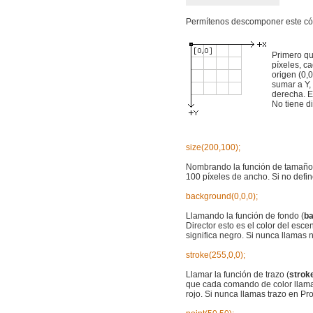
Permítenos descomponer este códi
Primero qu
píxeles, c
origen (0,0
sumar a Y,
derecha. E
No tiene di
size(200,100);
Nombrando la función de tamaño
100 píxeles de ancho. Si no defi
background(0,0,0);
Llamando la función de fondo (
b
Director esto es el color del esce
significa negro. Si nunca llamas
stroke(255,0,0);
Llamar la función de trazo (
strok
que cada comando de color llamad
rojo. Si nunca llamas trazo en Pr