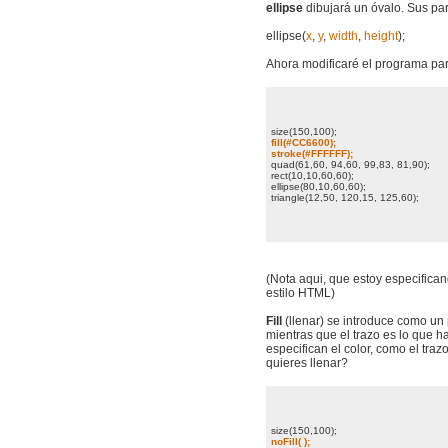
ellipse
dibujará un óvalo. Sus pa
ellipse(
x
,
y
,
width
,
height
);
Ahora modificaré el programa pa
size(150,100);
fill(#CC6600);
stroke(#FFFFFF);
quad(61,60, 94,60, 99,83, 81,90);
rect(10,10,60,60);
ellipse(80,10,60,60);
triangle(12,50, 120,15, 125,60);
(Nota aqui, que estoy especifica
estilo HTML)
Fill
(llenar) se introduce como un p
mientras que el trazo es lo que h
especifican el color, como el tr
quieres llenar?
size(150,100);
noFill( );