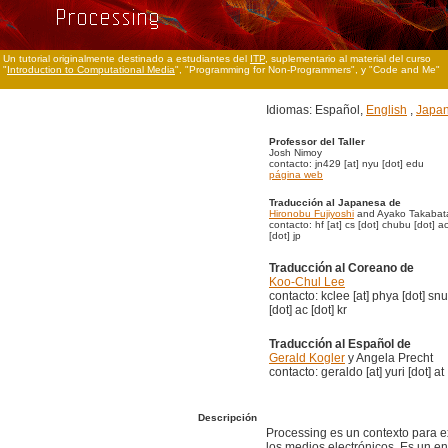
Un tutorial originalmente destinado a estudiantes del
ITP
, suplementario al material del curso
"
Introduction to Computational Media
", "Programming for Non-Programmers", y "Code and Me"
Idiomas: Español,
English
,
Japa
Professor del Taller
Josh Nimoy
contacto: jn429 [at] nyu [dot] edu
página web
Traducción al Japanesa de
Hironobu Fujiyoshi
and Ayako Takabat
contacto: hf [at] cs [dot] chubu [dot] a
[dot] jp
Traducción al Coreano de
Koo-Chul Lee
contacto: kclee [at] phya [dot] snu
[dot] ac [dot] kr
Traducción al Español de
Gerald Kogler
y Angela Precht
contacto: geraldo [at] yuri [dot] at
Descripción
Processing es un contexto para 
los medios electrónicos. Es un e