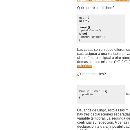
Qué ocurre con if-then?
int a = 1;
int b = 2;
if(a==b){
println("same");
}else{
println("different");
}
Las cosas son un poco diferentes
para asignar a una variable un va
si un número es igual a otro númer
demás son los mismos ("<" , ">" , 
autoridad
.
¿Y repetir bucles?
for(
int i=0
;
i<5
;
i++
){
println(i);
Pi
}
Usuarios de Lingo, esto es los mi
hay tres declaraciones separadas
variable temporal. La segunda dec
continuar su repetición. A penas 
declaración te dará la posibilida