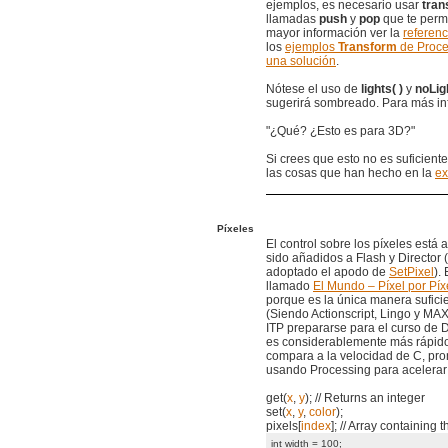
ejemplos, es necesario usar
tran
llamadas
push
y
pop
que te perm
mayor información ver la
referen
los
ejemplos
Transform
de Proce
una solución
.
Nótese el uso de
lights( )
y
noLigh
sugerirá sombreado. Para más in
"¿Qué? ¿Esto es para 3D?"
Si crees que esto no es suficient
las cosas que han hecho en la
ex
Píxeles
El control sobre los píxeles está 
sido añadidos a Flash y Director (
adoptado el apodo de
SetPixel
).
llamado
El Mundo – Píxel por Píx
porque es la única manera sufici
(Siendo Actionscript, Lingo y MAX
ITP prepararse para el curso de 
es considerablemente más rápid
compara a la velocidad de C, pro
usando Processing para acelerar 
get(
x
,
y
); // Returns an integer
set(
x
,
y
,
color
);
pixels[
index
]; // Array containing
int width = 100;