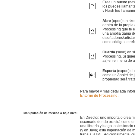
Crea un
nuevo
(new
los puedes llamar t
y Flash los llamanm
Abre
(open) un sket
dentro de tu propia
Processing que te 
una amplia gama de
diseñadores/artista
como código de refe
Guarda
(save) en sk
Processing. Si quie
as) en el menú de a
Exporta
(export) el
como un Applet de j
propiedad será tra
Para mayor y más detallada infor
Entorno de Processing
.
Manipulación de medios a bajo nivel
En Director, uno importa o crea m
escenario donde existirá como un
una librería y luego los instancia
(y en Java) esta importación de 
trabaja HTML. Adicionalmente, cu