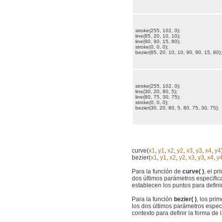
stroke(255, 102, 0);
line(85, 20, 10, 10);
line(90, 90, 15, 80);
stroke(0, 0, 0);
bezier(85, 20, 10, 10, 90, 90, 15, 80);
stroke(255, 102, 0);
line(30, 20, 80, 5);
line(80, 75, 30, 75);
stroke(0, 0, 0);
bezier(30, 20, 80, 5, 80, 75, 30, 75);
curve(
x1
,
y1
,
x2
,
y2
,
x3
,
y3
,
x4
,
y4
bezier(
x1
,
y1
,
x2
,
y2
,
x3
,
y3
,
x4
,
y
Para la función de
curve( )
, el p
dos últimos parámetros especific
establecen los puntos para definir
Para la función
bezier( )
, los pri
los dos últimos parámetros espec
contexto para definir la forma de 