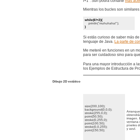
i+1”. Sun podrá contarte
más acer
Mientras los bucles son similares 
while(6!=2){
println("muhuhaha!");
}
Si estás curioso de saber más de l
lenguaje de Java.
La parte de con
Me meteré en funciones en un mom
para ser cuidadoso sino para que
Para una mayor introducción a las
los Ejemplos de Estructura de Pr
Dibujo 2D estático
size(200,100);
background(0,0,0);
Arranque
stroke(255,0,0);
obtendrás
point(50,50);
imagen. 
stroke(0,255,0);
ventana 
point(100,50);
píxeles d
stroke(0,0,255);
y azul.
point(150,50);