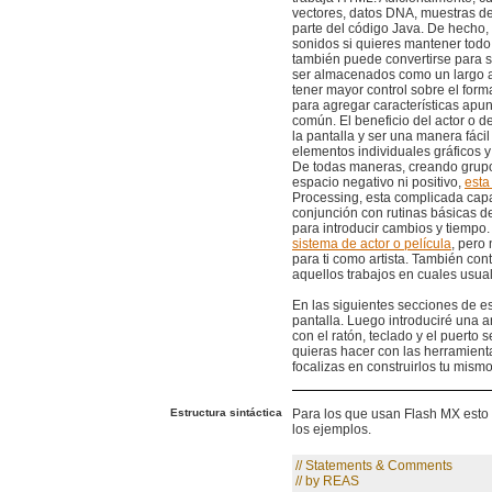
vectores, datos DNA, muestras de
parte del código Java. De hecho, 
sonidos si quieres mantener todo
también puede convertirse para s
ser almacenados como un largo arr
tener mayor control sobre el form
para agregar características apu
común. El beneficio del actor o de
la pantalla y ser una manera fáci
elementos individuales gráficos y
De todas maneras, creando grupo
espacio negativo ni positivo,
esta
Processing, esta complicada capa 
conjunción con rutinas básicas d
para introducir cambios y tiempo.
sistema de actor o película
, pero 
para ti como artista. También cont
aquellos trabajos en cuales usu
En las siguientes secciones de es
pantalla. Luego introduciré una 
con el ratón, teclado y el puerto 
quieras hacer con las herramient
focalizas en construirlos tu mismo
Estructura sintáctica
Para los que usan Flash MX esto 
los ejemplos.
// Statements & Comments
// by REAS