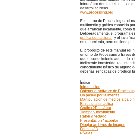
informática dentro del contexto de
desarrollar ideas.
www.processing.org
El entorno de Processing es el m
multimedia y gráfico conocido po
que arrancan localmente, como ta
Deliberadamente, el programa es
gráfica educacional
, y el java "r
entrenamiento, pero no tiene por 
El propósito de este manual es in
entorno de Processing a través de
que el conocimiento adquirido a
fácilmente transferido, reducien
conocimiento básico de alguno de
deberías ser capaz de producir t
Índice
Introducción
Obtener el software de Processin
Un paseo por la interfaz
Manipulación de medios a bajo n
Estructura sintáctica
Gráfica 2D estática
Tiempo y movimiento
Ratón & teclado
Presentación / Exportar
Dibujar archivos de imagen
Formas 3D
Píxeles