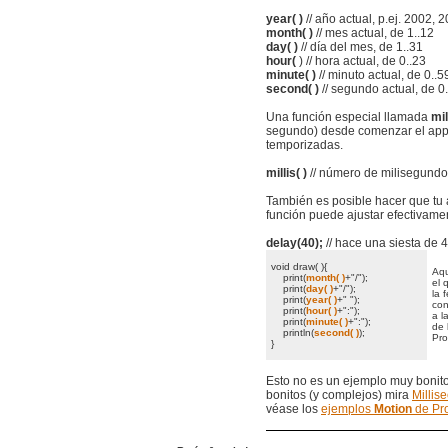
year( )
// año actual, p.ej. 2002, 2
month( )
// mes actual, de 1..12
day( )
// día del mes, de 1..31
hour(
) // hora actual, de 0..23
minute( )
// minuto actual, de 0..5
second( )
// segundo actual, de 0
Una función especial llamada
mil
segundo) desde comenzar el app
temporizadas.
millis( )
// número de milisegundo
También es posible hacer que tu a
función puede ajustar efectivamen
delay(40);
// hace una siesta de 
void draw( ){
Aqu
print(
month( )
+"/");
el 
print(
day( )
+"/");
la 
print(
year( )
+" ");
con
print(
hour( )
+":");
a l
print(
minute( )
+":");
de 
println(
second( )
);
Pro
}
Esto no es un ejemplo muy bonito
bonitos (y complejos) mira
Millis
véase los
ejemplos
Motion
de Pr