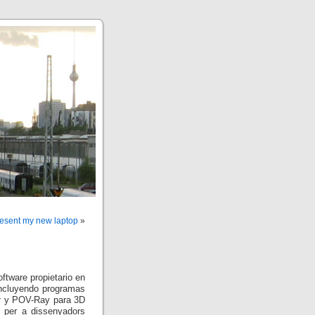
resent my new laptop
»
ftware propietario en
ncluyendo programas
er y POV-Ray para 3D
e per a dissenyadors