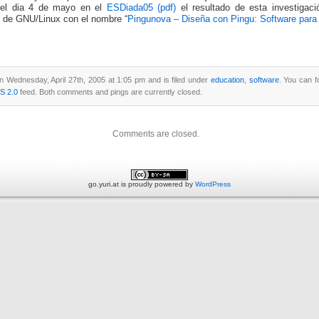
 el dia 4 de mayo en el
ESDiada05 (pdf)
el resultado de esta investigac
 de GNU/Linux con el nombre “
Pingunova – Diseña con Pingu: Software para 
n Wednesday, April 27th, 2005 at 1:05 pm and is filed under
education
,
software
. You can f
S 2.0
feed. Both comments and pings are currently closed.
Comments are closed.
go.yuri.at is proudly powered by
WordPress