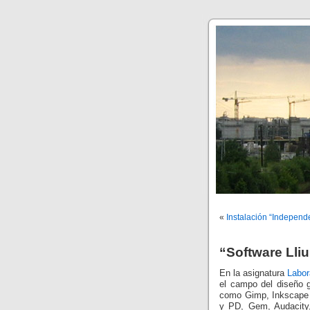
«
Instalación “Indepen
“Software Lli
En la asignatura
Labor
el campo del diseño 
como Gimp, Inkscape 
y PD, Gem, Audacity, 