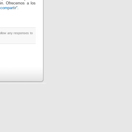
ión. Ofrecemos a los
compartir
“.
ollow any responses to