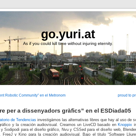
go.yuri.at
As if you could kill time without injuring eternity.
dent Robotic Community” en el Metronom
proud to p
ure per a dissenyadors gràfics” en el ESDiada05
atorio de Tendencias
investigámos las alternativas libres que hay al uso de so
gráfico y la creación audiovisual. Creamos un LiveCD basado en
Knoppix
i
y Sodipodi para el diseño gráfico, Nvu y CSSed para el diseño web, Blend
FreeJ y Kino para la creación audiovisual. Bajo el titulo “Software Lliur