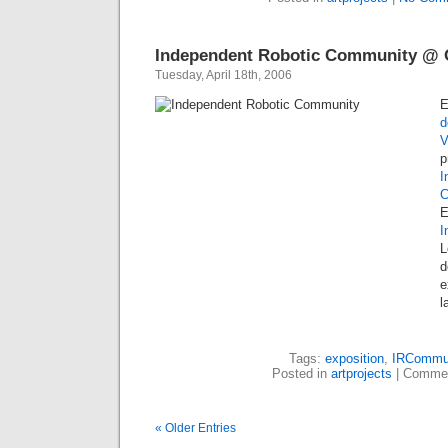
Independent Robotic Community @ O
Tuesday, April 18th, 2006
d
V
p
C
E
I
L
d
e
l
Tags:
exposition
,
IRCommu
Posted in
artprojects
|
Commen
« Older Entries