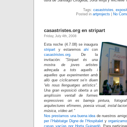
obra de Santiago Cirugeda, Jordi Mitjà y Michelle 
Tags:
casastristes
,
exposi
Posted in
artprojects
|
No Com
casastristes.org en stripart
Friday, July 4th, 2008
Esta noche (4.7.08) se inaugura
stripart
y estaremos
ahí
con
casastristes.org
. De la
invitación:
“Stripart és una
mostra de joves artistes
adreçada a tots aquells i
aquelles que experimenten amb
allò que cíclicament se’n diuen
“els nous llenguatges artístics”.
Una gran exposició oberta a un
amplíssim ventall de formes
expressives on es barreja pintura, fotograf
arquitectures efímeres, poesia visual, instal·laci
música, vídeo art.”
Nos prestamos una buena idea
de nuestros amigo
per l’Habitatge Digne de l’Hospitalet
y
organizamos
casas vacías por Horta Guinardó
. Para particip