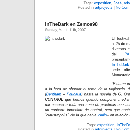
Tags:
exposition
,
José
,
rob
Posted in
artprojects
|
No Com
InTheDark en Zemos98
Sunday, March 11th, 2007
El festiva
al 25 de m
diversos e
del
P
presenta
InTheDark
sede ofic
Monasteri
“Existen i
a la hora de abordar el tema de la vigilancia,
(
Bentham
–
Foucault
) hasta la novela de G. Or
CONTROL
que hemos querido componer mediant
dar acceso a toda una serie de prácticas que ti
un contexto inmediato de control, pero que con
“claustrópolis” -de la que habla
Virilio
– en relación 
Tags:
exposition
,
InTheD
Posted in
artprojects
|
No Com