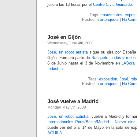
julio a las 18 horas por el
Centre Civic Guinardó
.
Tags:
casastristes
,
exposi
Posted in
artprojects
|
No Com
José en Gijón
Wednesday, June 4th, 2008
José, un robot autista
sigue su gira por España
Gijón. Formará parte de
Banquete_nodos y redes
6 de Junio hasta el 3 de Noviembre en
LABoral 
Industrial
.
Tags:
exposition
,
José
,
rob
Posted in
artprojects
|
No Com
José vuelve a Madrid
Monday, May 5th, 2008
José, un robot autistia
, vuelve a Madrid y forma
Internationales Paris/Berlin/Madrid – Nuevo cin
puede ver del 5 al 14 de Mayo en la sala de ex
ÁGUILA
.