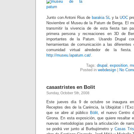
Junto con Antoni Rius de
barakia SL
y la
UOC
pre
Noviembre el Museu de la Patum de Berga. El mu
transmitir la vivencia de de esta fiesta tan p
primera persona y recreaciones en 3D de Be
importantes de la Patum. Usando Drupal co
herramientas de comunicación a las diferentes
comunidad virtual alrededor de la fiesta
http://museu.lapatum.cat/
.
Tags:
drupal
,
exposition
,
m
Posted in
webdesign
|
No Com
casastristes en Bolit
Sunday, October 5th, 2008
Este jueves día 9 de octubre se inaugura en
Receptes des de la Carència, la Ubiqüitat i l’Ex
que se abre al público
Bòlit
, el nuevo Centro 
Girona. En esta exposición, que quiere resaltar 
nuevas metodologías para la articulación de narrat
se podrá ver junto al Burbujómetro y
Casas Tris