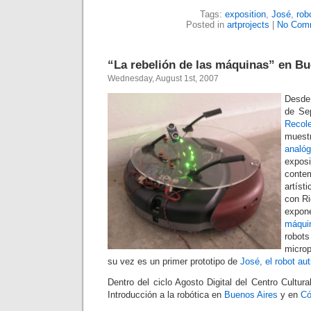
Tags:
exposition
,
José
,
rob
Posted in
artprojects
|
No Com
“La rebelión de las máquinas” en Bu
Wednesday, August 1st, 2007
Desde 
de Se
Recol
mues
analó
expos
conte
artíst
con Ri
expo
máqui
robo
micro
su vez es un primer prototipo de
José, el robot aut
Dentro del ciclo Agosto Digital del Centro Cultura
Introducción a la robótica en
Buenos Aires
y en
Có