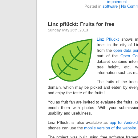
impairment
Posted in
software
|
No Comm
Linz pflückt: Fruits for free
Sunday, May 26th, 2013
Linz Pflückt
shows mor
trees in the city of 
from the
open data por
part of the
Open Co
dataset contains info
tree height, etc. 
information such as mat
The fruits of the trees
domain, which may be picked and eaten by every
and enjoy the taste of the fruits!
You as fruit fan are invited to evaluate the fruits,
enrich them with photos. With your submission
usability and usefulness.
Linz Pflückt is also available as
app for Androi
phones can use the
mobile version of the website
.
The project was built using free software fram