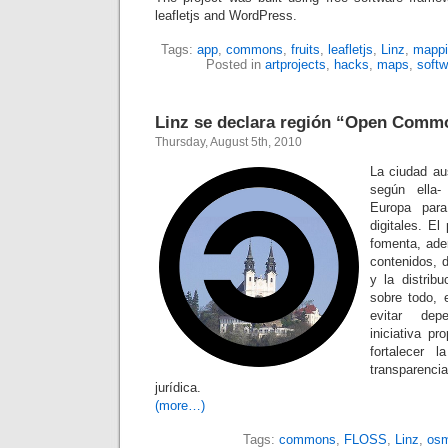
leafletjs and WordPress.
Tags:
app
,
commons
,
fruits
,
leafletjs
,
Linz
,
mappi
Posted in
artprojects
,
hacks
,
maps
,
softw
Linz se declara región “Open Comm
Thursday, August 5th, 2010
La ciudad au
según ella-
Europa par
digitales. E
fomenta, ade
contenidos, 
y la distribu
sobre todo, 
evitar dep
iniciativa pr
fortalecer 
transparenc
jurídica.
(more…)
Tags:
commons
,
FLOSS
,
Linz
,
os