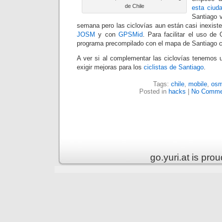
de Chile
esta ciud
Santiago 
semana pero las ciclovías aun están casi inexist
JOSM
y con
GPSMid
. Para facilitar el uso d
programa precompilado con el mapa de Santiago 
A ver si al complementar las ciclovías tenemos 
exigir mejoras para los
ciclistas
de Santiago
.
Tags:
chile
,
mobile
,
os
Posted in
hacks
|
No Comme
go.yuri.at is pr