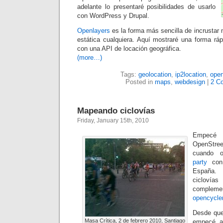
adelante lo presentaré posibilidades de usarlo
con WordPress y Drupal.
Openlayers
es la forma más sencilla de incrusta
estática cualquiera. Aquí mostraré una forma ráp
con una API de locación geográfica.
(more…)
Tags:
geolocation
,
ip2location
,
open
Posted in
maps
,
webdesign
|
2 C
Mapeando ciclovías
Friday, January 15th, 2010
Empec
OpenStr
cuando 
party
con
España. 
cicloví
comple
opencycl
Desde que
Masa Crítica, 2 de febrero 2010, Santiago
empecé a