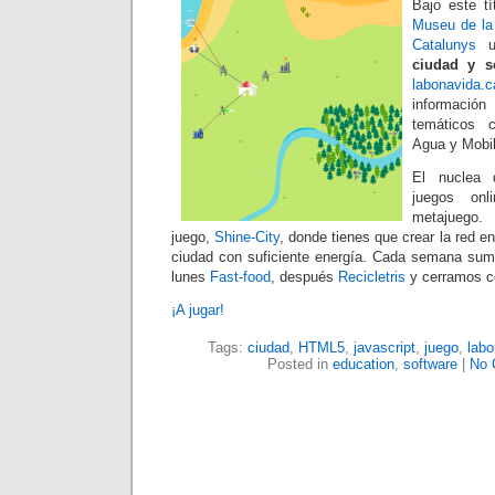
Bajo este tí
Museu de la 
Catalunys
un
ciudad y so
labonavida.c
informaci
temáticos 
Agua y Mobil
El nuclea 
juegos onl
metajuego.
juego,
Shine-City
, donde tienes que crear la red e
ciudad con suficiente energía. Cada semana sum
lunes
Fast-food
, después
Recicletris
y cerramos 
¡A jugar!
Tags:
ciudad
,
HTML5
,
javascript
,
juego
,
labo
Posted in
education
,
software
|
No 